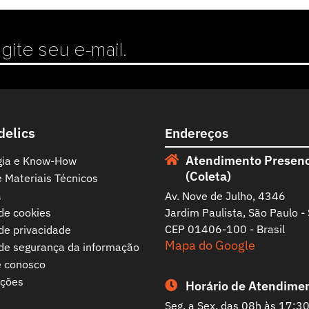
delics
Endereços
Atendimento Presenc
gia e Know-How
(Coleta)
e Materiais Técnicos
a
Av. Nove de Julho, 4346
 de cookies
Jardim Paulista, São Paulo -
CEP 01406-100 - Brasil
 de privacidade
Mapa do Google
 de segurança da informação
e conosco
ações
Horário de Atendime
Seg. a Sex. das 08h às 17:3