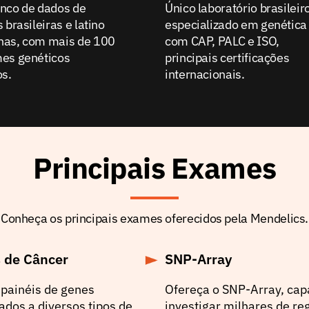
nco de dados de
Único laboratório brasileir
 brasileiras e latino
especializado em genética
nas, com mais de 100
com CAP, PALC e ISO,
es genéticos
principais certificações
os.
internacionais.
Principais Exames
Conheça os principais exames oferecidos pela Mendelics.
s de Câncer
SNP-Array
painéis de genes
Ofereça o SNP-Array, cap
ados a diversos tipos de
investigar milhares de re