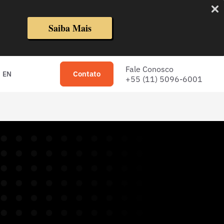
Saiba Mais
Fale Conosco
Contato
EN
+55 (11) 5096-6001