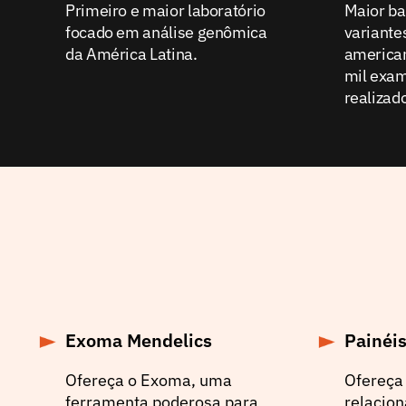
Primeiro e maior laboratório
Maior ba
focado em análise genômica
variantes
da América Latina.
america
mil exam
realizad
Exoma Mendelics
Painéi
Ofereça o Exoma, uma
Ofereça 
ferramenta poderosa para
relacion