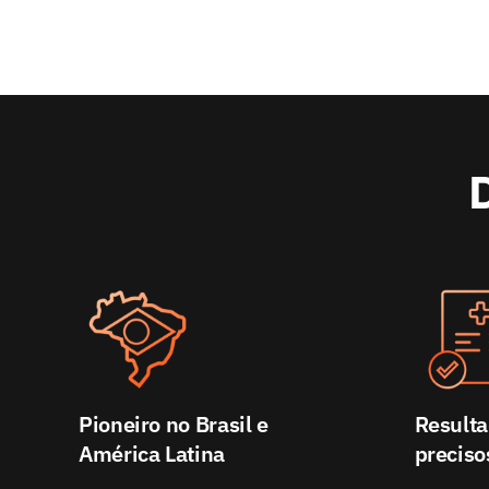
D
Pioneiro no Brasil e
Result
América Latina
preciso