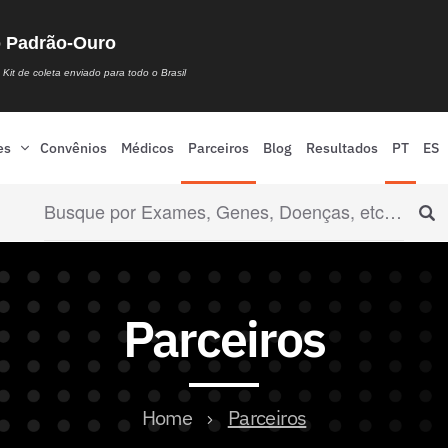
o Padrão-Ouro
Kit de coleta enviado para todo o Brasil
es
Convênios
Médicos
Parceiros
Blog
Resultados
PT
ES
Parceiros
Home
Parceiros