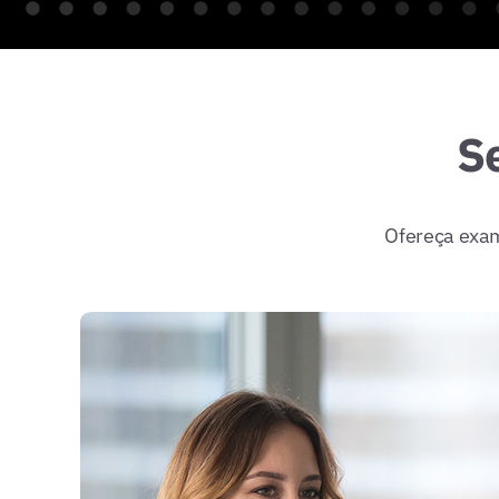
S
Ofereça exame