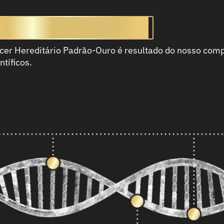
itário Padrão-Ouro
ncer Hereditário Padrão-Ouro é resultado do nosso com
tíficos.