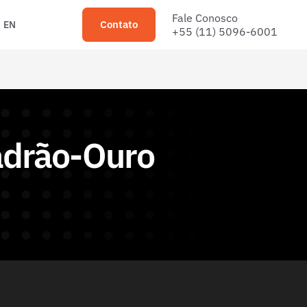
Fale Conosco
Contato
EN
+55 (11) 5096-6001
Padrão-Ouro