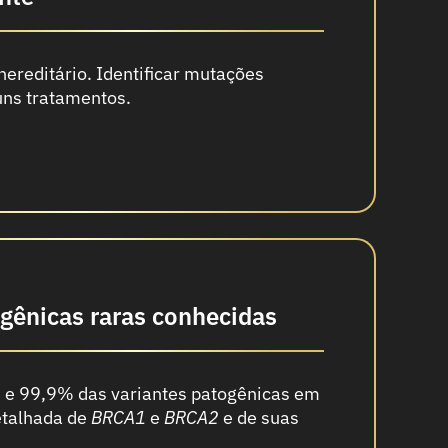
ereditário. Identificar mutações
guns tratamentos.
ogênicas raras conhecidas
s e 99,9% das variantes patogênicas em
detalhada de
BRCA1
e
BRCA2
e de suas