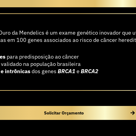
cer Hereditário Padrão-Ouro
-Ouro da Mendelics é um exame genético inovador que 
as em 100 genes associados ao risco de câncer hereditá
tes
para predisposição ao câncer
validado na população brasileira
 e intrônicas
dos genes
BRCA1
e
BRCA2
Solicitar Orçamento