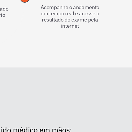
Acompanhe o andamento
tado
em tempo real e acesse o
rio
resultado do exame pela
internet
dido médico em mãos;