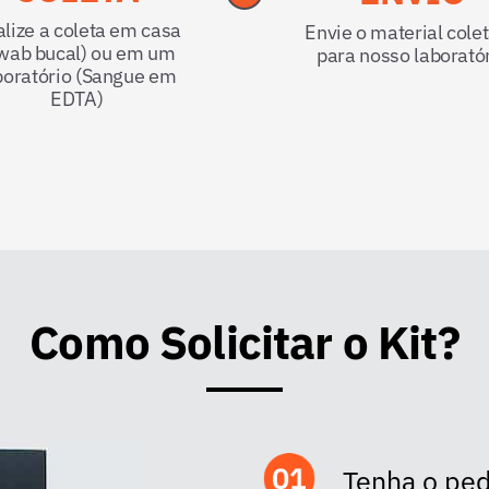
lize a coleta em casa
Envie o material cole
wab bucal) ou em um
para nosso laborató
boratório (Sangue em
EDTA)
Como Solicitar o Kit?
Tenha o pe