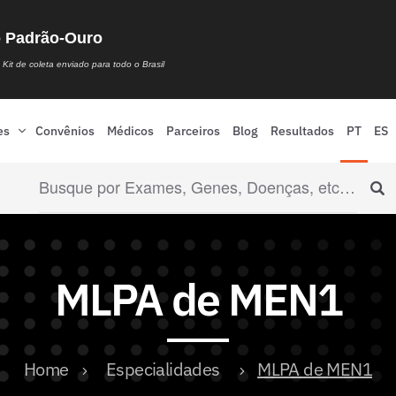
o Padrão-Ouro
Kit de coleta enviado para todo o Brasil
es
Convênios
Médicos
Parceiros
Blog
Resultados
PT
ES
MLPA de MEN1
Home
Especialidades
MLPA de MEN1