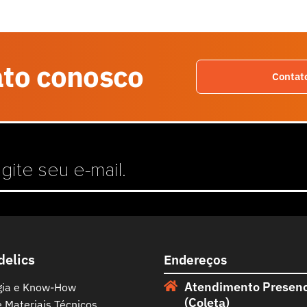
ato conosco
Contat
delics
Endereços
Atendimento Presenc
gia e Know-How
(Coleta)
e Materiais Técnicos