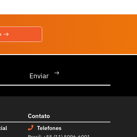
o
Contato
ial
Telefones
Brasil: +55 (11) 5096-6001