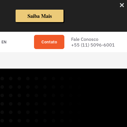
Saiba Mais
Fale Conosco
Contato
EN
+55 (11) 5096-6001