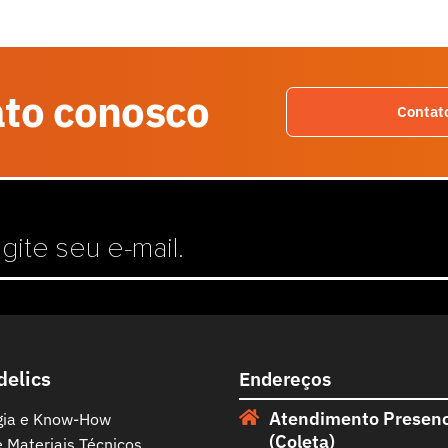
ato conosco
Contat
delics
Endereços
Atendimento Presenc
gia e Know-How
(Coleta)
e Materiais Técnicos