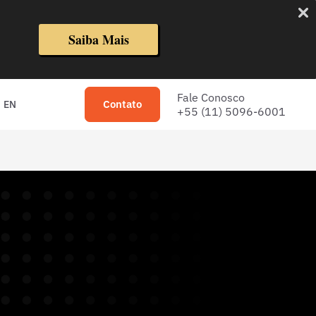
Saiba Mais
Fale Conosco
Contato
EN
+55 (11) 5096-6001