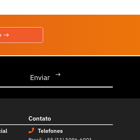
o
Contato
ial
Telefones
Brasil: +55 (11) 5096-6001