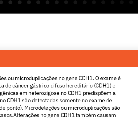
ões ou microduplicações no gene CDH1. O exame é
ca de câncer gástrico difuso hereditário (CDH1) e
ogênicas em heterozigose no CDH1 predispõem a
es no CDH1 são detectadas somente no exame de
e ponto). Microdeleções ou microduplicações são
 casos.Alterações no gene CDH1 também causam