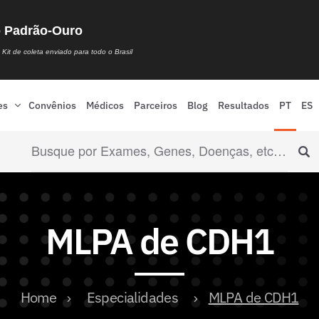
o Padrão-Ouro
Kit de coleta enviado para todo o Brasil
es
Convênios
Médicos
Parceiros
Blog
Resultados
PT
ES
MLPA de CDH1
Home
Especialidades
MLPA de CDH1