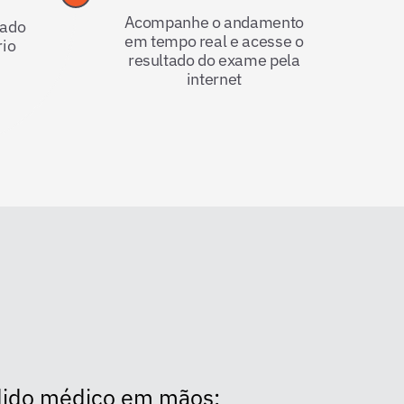
Acompanhe o andamento
tado
em tempo real e acesse o
rio
resultado do exame pela
internet
dido médico em mãos;