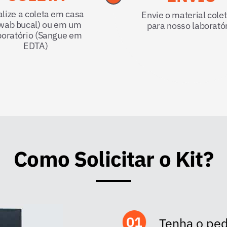
lize a coleta em casa
Envie o material cole
wab bucal) ou em um
para nosso laborató
boratório (Sangue em
EDTA)
Como Solicitar o Kit?
Tenha o pe