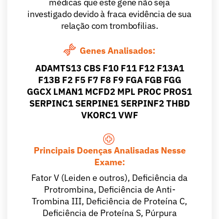
médicas que este gene não seja
investigado devido à fraca evidência de sua
relação com trombofilias.
Genes Analisados:
ADAMTS13 CBS F10 F11 F12 F13A1
F13B F2 F5 F7 F8 F9 FGA FGB FGG
GGCX LMAN1 MCFD2 MPL PROC PROS1
SERPINC1 SERPINE1 SERPINF2 THBD
VKORC1 VWF
Principais Doenças Analisadas Nesse
Exame:
Fator V (Leiden e outros), Deficiência da
Protrombina, Deficiência de Anti-
Trombina III, Deficiência de Proteína C,
Deficiência de Proteína S, Púrpura