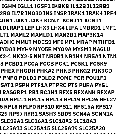
 IGHM IGLL1 IGSF1 IKBKB IL12B IL12RB1
L2RG IL7R INO80 INS INSR IRAK1 IRAK4 IRF4
 JAGN1 JAK1 JAK3 KCNJ1 KCNJ11 KCNT1
 LDLRAP1 LEP LHX3 LHX4 LIPA LMBRD1 LMF1
MALT1 MAML2 MAMLD1 MAN2B1 MAP3K14
ADHC MMUT MOCS1 MPI MPL MRAP MTHFD1
MYD88 MYH9 MYO5B MYO9A MYSM1 NAGLU
X2-1 NKX2-5 NNT NR0B1 NR1H4 NR5A1 NTN1
X8 PCBD1 PCCA PCCB PCK1 PCSK1 PCSK9
 PHEX PHGDH PHKA2 PHKB PHKG2 PIK3CD
P PNPO POLD1 POLD2 POMC POR POU1F1
SAT1 PSPH PTF1A PTPRC PTS PURA PYGL
N RASGRP1 RB1 RC3H1 RFX5 RFXANK RFXAP
0A RPL11 RPL15 RPL18 RPL19 RPL26 RPL27
5 RPL8 RPLP0 RPS10 RPS11 RPS15A RPS17
S29 RPS7 RYR1 SASH3 SBDS SCN4A SCNN1A
SLC12A1 SLC16A1 SLC18A2 SLC18A3
SLC25A13 SLC25A15 SLC25A19 SLC25A20