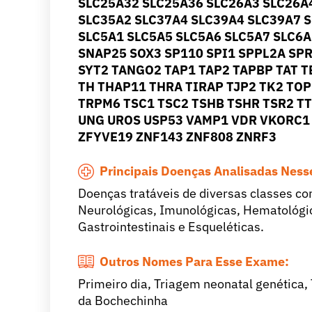
SLC25A32 SLC25A36 SLC26A3 SLC26A
SLC35A2 SLC37A4 SLC39A4 SLC39A7 
SLC5A1 SLC5A5 SLC5A6 SLC5A7 SLC6
SNAP25 SOX3 SP110 SPI1 SPPL2A SPR
SYT2 TANGO2 TAP1 TAP2 TAPBP TAT T
TH THAP11 THRA TIRAP TJP2 TK2 TO
TRPM6 TSC1 TSC2 TSHB TSHR TSR2 T
UNG UROS USP53 VAMP1 VDR VKORC1 
ZFYVE19 ZNF143 ZNF808 ZNRF3
Principais Doenças Analisadas Nes
Doenças tratáveis de diversas classes c
Neurológicas, Imunológicas, Hematológic
Gastrointestinais e Esqueléticas.
Outros Nomes Para Esse Exame:
Primeiro dia, Triagem neonatal genética,
da Bochechinha