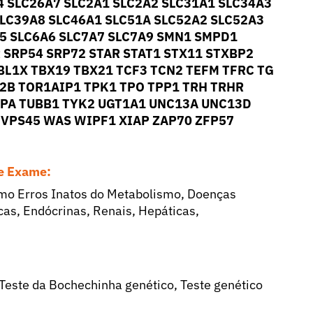
4 SLC26A7 SLC2A1 SLC2A2 SLC31A1 SLC34A3
SLC39A8 SLC46A1 SLC51A SLC52A2 SLC52A3
A5 SLC6A6 SLC7A7 SLC7A9 SMN1 SMPD1
 SRP54 SRP72 STAR STAT1 STX11 STXBP2
BL1X TBX19 TBX21 TCF3 TCN2 TEFM TFRC TG
P2B TOR1AIP1 TPK1 TPO TPP1 TRH TRHR
TPA TUBB1 TYK2 UGT1A1 UNC13A UNC13D
VPS45 WAS WIPF1 XIAP ZAP70 ZFP57
se Exame:
omo Erros Inatos do Metabolismo, Doenças
as, Endócrinas, Renais, Hepáticas,
 Teste da Bochechinha genético, Teste genético