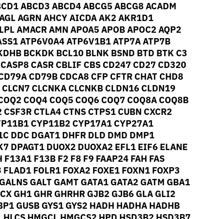
BCD1 ABCD3 ABCD4 ABCG5 ABCG8 ACADM
AGL AGRN AHCY AICDA AK2 AKR1D1
ALPL AMACR AMN APOA5 APOB APOC2 AQP2
ASS1 ATP6V0A4 ATP6V1B1 ATP7A ATP7B
KDHB BCKDK BCL10 BLNK BSND BTD BTK C3
CASP8 CASR CBLIF CBS CD247 CD27 CD320
CD79A CD79B CDCA8 CFP CFTR CHAT CHD8
 CLCN7 CLCNKA CLCNKB CLDN16 CLDN19
 COQ2 COQ4 COQ5 COQ6 COQ7 COQ8A COQ8B
 CSF3R CTLA4 CTNS CTPS1 CUBN CXCR2
YP11B1 CYP11B2 CYP17A1 CYP27A1
1C DDC DGAT1 DHFR DLD DMD DMP1
7 DPAGT1 DUOX2 DUOXA2 EFL1 EIF6 ELANE
 F13A1 F13B F2 F8 F9 FAAP24 FAH FAS
3 FLAD1 FOLR1 FOXA2 FOXE1 FOXN1 FOXP3
 GALNS GALT GAMT GATA1 GATA2 GATM GBA1
CX GH1 GHR GHRHR GJB2 GJB6 GLA GLI2
HBP1 GUSB GYS1 GYS2 HADH HADHA HADHB
1 HLCS HMGCL HMGCS2 HPD HSD3B2 HSD3B7