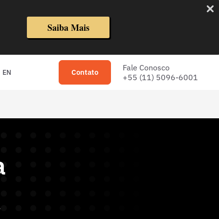
Saiba Mais
Fale Conosco
Contato
EN
+55 (11) 5096-6001
a
a