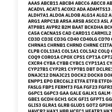
AAAS ABCB11 ABCB4 ABCC6 ABCC8 A
ACADVL ACAT1 ACOX2 ADA ADAMTS13 
ALDH7A1 ALDOA ALDOB ALG14 ALG2 
ARG1 ARPC1B ARSA ARSB ASCC3 ASL 
ATP8B1 AVPR2 B2M BAAT BCKDHA BC
CA5A CACNA1S CAD CARD11 CARMIL2 
CD3D CD3E CD3G CD40 CD40LG CD70 
CHRNA1 CHRNB1 CHRND CHRNE CIITA
CLPB COL13A1 COL1A1 COL1A2 COLQ
COQ9 CORO1A CPOX CPS1 CPT1A CPT2
CXCR4 CYBA CYBB CYBC1 CYP11A1 C
CYP27B1 CYP2R1 CYP7B1 DBT DCLRE
DNAJC12 DNAJC21 DOCK2 DOCK8 DOK
ENPP1 EPO ERCC6L2 ETFA ETFB ETFDH
FASLG FBP1 FERMT3 FGA FGF23 FGFR
G6PC1 G6PC3 GAA GALE GALK1 GALM
GBE1 GCDH GCH1 GCK GFI1 GFPT1 GG
GLIS3 GLRA1 GLRB GLUD1 GOT2 GPI
HAVCR2 HAX1 HBB HCFC1 HEATR3 HK