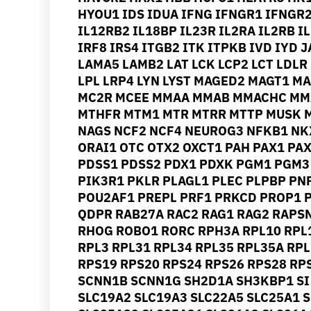
HYOU1 IDS IDUA IFNG IFNGR1 IFNGR2
IL12RB2 IL18BP IL23R IL2RA IL2RB I
IRF8 IRS4 ITGB2 ITK ITPKB IVD IYD
LAMA5 LAMB2 LAT LCK LCP2 LCT LDLR
LPL LRP4 LYN LYST MAGED2 MAGT1 
MC2R MCEE MMAA MMAB MMACHC MM
MTHFR MTM1 MTR MTRR MTTP MUSK 
NAGS NCF2 NCF4 NEUROG3 NFKB1 NK
ORAI1 OTC OTX2 OXCT1 PAH PAX1 PA
PDSS1 PDSS2 PDX1 PDXK PGM1 PGM3
PIK3R1 PKLR PLAGL1 PLEC PLPBP PN
POU2AF1 PREPL PRF1 PRKCD PROP1 P
QDPR RAB27A RAC2 RAG1 RAG2 RAPS
RHOG ROBO1 RORC RPH3A RPL10 RPL1
RPL3 RPL31 RPL34 RPL35 RPL35A RPL
RPS19 RPS20 RPS24 RPS26 RPS28 RP
SCNN1B SCNN1G SH2D1A SH3KBP1 SI 
SLC19A2 SLC19A3 SLC22A5 SLC25A1 