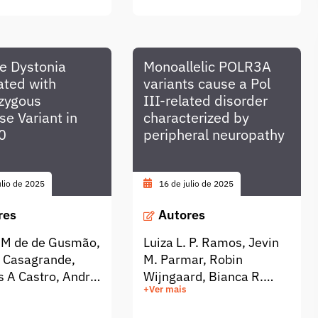
 M. de Gusmão
Dragana Ilic, Murugesh
Padmanarayana, Kati
Fischermanns, Mrinalini
Ranjan, Moritz Boll,
le Dystonia
Monoallelic POLR3A
Chandran Ka, Amélie
ated with
variants cause a Pol
Piton, Francesca Mattioli,
zygous
III-related disorder
Bertrand Isidor, Katrin
e Variant in
characterized by
Õunap, Karit Reinson,
0
peripheral neuropathy
Monica H Wojcik,
Christian R Marshall,
Saadet Mercimek-
ulio de 2025
16 de julio de 2025
Andrews, Naomichi
res
Autores
Matsumoto, Noriko
Miyake, Bruno de
 M de de Gusmão,
Luiza L. P. Ramos, Jevin
Oliveira Stephan, Rachel
 Casagrande,
M. Parmar, Robin
Sayuri Honjo, Debora R
 A Castro, André
Wijngaard, Bianca R.
Bertola, Chong Ae Kim,
+Ver mais
 Cleonisio Leite
Grosz, View ORCID
Roman Yusupov, Heather
es, Laura Silveira
ProfileTamas Lazar, Ligia
C Mefford, John