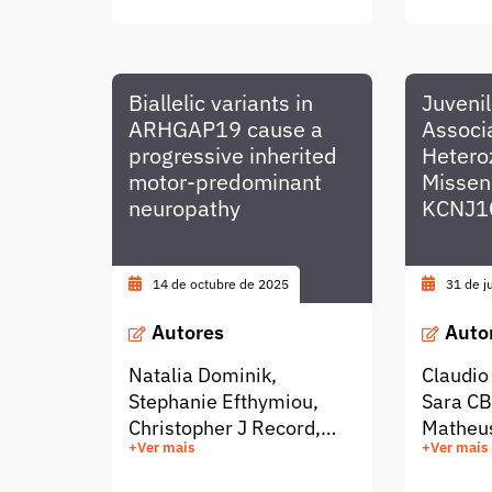
Paraná, Maria Lúcia
Claudio
Gomes Ferraz, Larissa
Sampaio de Athayde
Costa, Richard J
Biallelic variants in
Juveni
Thompson, Gilda Porta
ARHGAP19 cause a
Associ
progressive inherited
Hetero
motor-predominant
Missens
neuropathy
KCNJ1
14 de octubre de 2025
31 de j
Autores
Auto
Natalia Dominik,
Claudio
Stephanie Efthymiou,
Sara CB
Christopher J Record,
Matheus
+Ver mais
+Ver mais
Xinyu Miao, Renee Q Lin,
Pessoa,
Jevin M Parmar, Annarita
Rodrigu