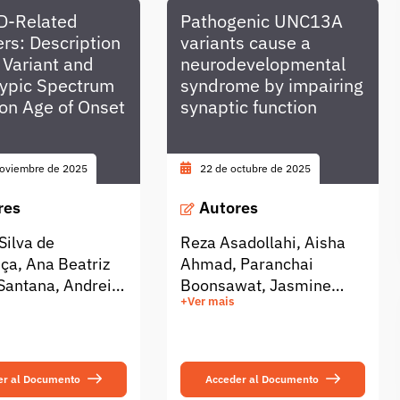
D-Related
Pathogenic UNC13A
rs: Description
variants cause a
 Variant and
neurodevelopmental
ypic Spectrum
syndrome by impairing
on Age of Onset
synaptic function
noviembre de 2025
22 de octubre de 2025
res
Autores
Silva de
Reza Asadollahi, Aisha
a, Ana Beatriz
Ahmad, Paranchai
Santana, Andreia
Boonsawat, Jasmine
+Ver mais
ota Azzoni, Ana
Shahanoor Hinzen,
iegas de Almeida,
Mareike Lohse, Boris
 Augusto Araujo
Bouazza-Arostegui, Siqi
 Leandro Tavares
Sun, Tillmann Utesch,
er al Documento
Acceder al Documento
 Fernando Kok &
Jonas D Sommer,