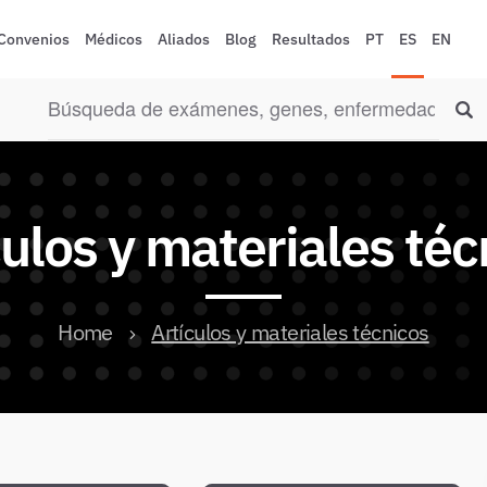
Convenios
Médicos
Aliados
Blog
Resultados
PT
ES
EN
culos y materiales téc
Home
Artículos y materiales técnicos