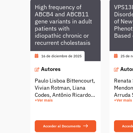
High frequency of
VPS13
ABCB4 and ABCB11
Disorde
gene variants in adult
of New
patients with
Phenot
idiopathic chronic or
Based 
recurrent cholestasis
16 de diciembre de 2025
25 de 
Autores
Auto
Paulo Lisboa Bittencourt,
Renata 
Vivian Rotman, Liana
Mendonç
Codes, Antônio Ricardo
Arruda 
+Ver mais
+Ver mais
Cárdia Ferraz de
Braga M
Andrade, Raimundo de
Luiza V
Araújo Gama, Lívia
Matheus
Geovana Falcão Barbosa
Castro,
Acceder al Documento
Acced
Celestino, Raymundo
Lucato,