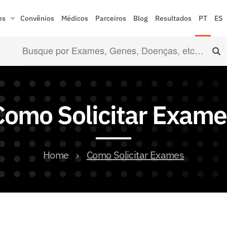
es
Convênios
Médicos
Parceiros
Blog
Resultados
PT
ES
Como Solicitar Exame
Home
Como Solicitar Exames