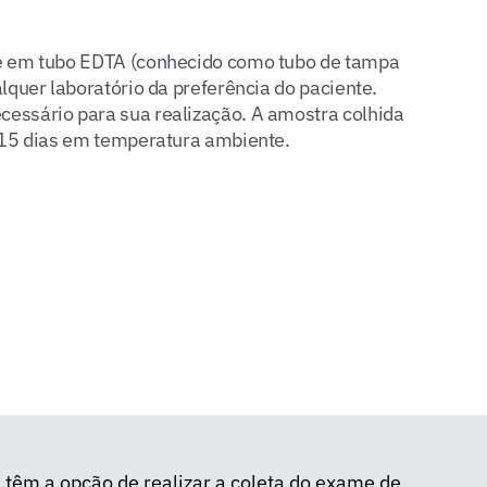
e em tubo EDTA (conhecido como tubo de tampa
lquer laboratório da preferência do paciente.
essário para sua realização.
A amostra colhida
é 15 dias em temperatura ambiente.
êm a opção de realizar a coleta do exame de