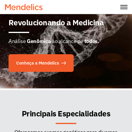
Revolucionando a Medicina
Análise
Genômica
ao alcance de
todos.
Conheça a Mendelics
Principais Especialidades